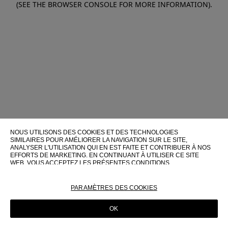
(SEE THE BROWSER CONSOLE FOR MORE INFORMATION)
.
NOUS UTILISONS DES COOKIES ET DES TECHNOLOGIES
SIMILAIRES POUR AMÉLIORER LA NAVIGATION SUR LE SITE,
ANALYSER L'UTILISATION QUI EN EST FAITE ET CONTRIBUER À NOS
EFFORTS DE MARKETING. EN CONTINUANT À UTILISER CE SITE
WEB, VOUS ACCEPTEZ LES PRÉSENTES CONDITIONS
D'UTILISATION.
POUR PLUS D'INFORMATIONS SUR CES TECHNOLOGIES ET LEUR
PARAMÈTRES DES COOKIES
UTILISATION SUR CE SITE WEB, VEUILLEZ CONSULTER NOTRE
POLITIQUE EN MATIÈRE DE COOKIES
OK