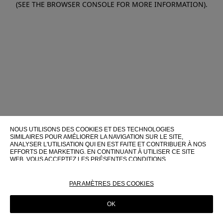
(SEE THE BROWSER CONSOLE FOR MORE INFORMATION)
.
NOUS UTILISONS DES COOKIES ET DES TECHNOLOGIES
SIMILAIRES POUR AMÉLIORER LA NAVIGATION SUR LE SITE,
ANALYSER L'UTILISATION QUI EN EST FAITE ET CONTRIBUER À NOS
EFFORTS DE MARKETING. EN CONTINUANT À UTILISER CE SITE
WEB, VOUS ACCEPTEZ LES PRÉSENTES CONDITIONS
D'UTILISATION.
POUR PLUS D'INFORMATIONS SUR CES TECHNOLOGIES ET LEUR
PARAMÈTRES DES COOKIES
UTILISATION SUR CE SITE WEB, VEUILLEZ CONSULTER NOTRE
POLITIQUE EN MATIÈRE DE COOKIES
OK