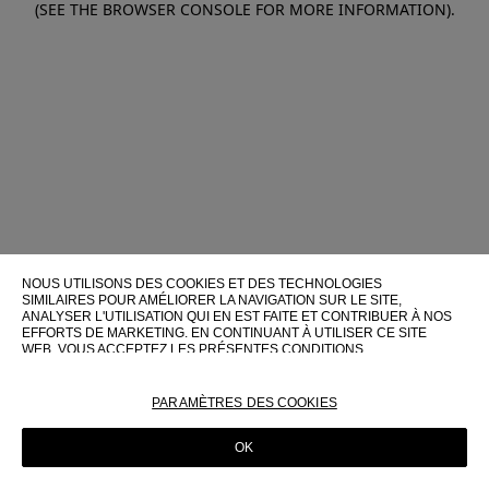
(SEE THE BROWSER CONSOLE FOR MORE INFORMATION)
.
NOUS UTILISONS DES COOKIES ET DES TECHNOLOGIES
SIMILAIRES POUR AMÉLIORER LA NAVIGATION SUR LE SITE,
ANALYSER L'UTILISATION QUI EN EST FAITE ET CONTRIBUER À NOS
EFFORTS DE MARKETING. EN CONTINUANT À UTILISER CE SITE
WEB, VOUS ACCEPTEZ LES PRÉSENTES CONDITIONS
D'UTILISATION.
POUR PLUS D'INFORMATIONS SUR CES TECHNOLOGIES ET LEUR
PARAMÈTRES DES COOKIES
UTILISATION SUR CE SITE WEB, VEUILLEZ CONSULTER NOTRE
POLITIQUE EN MATIÈRE DE COOKIES
OK