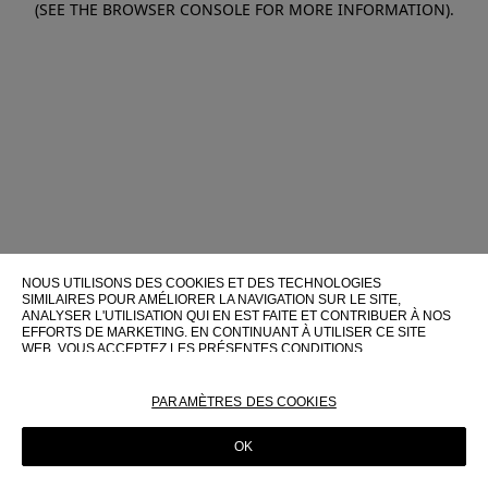
(SEE THE BROWSER CONSOLE FOR MORE INFORMATION)
.
NOUS UTILISONS DES COOKIES ET DES TECHNOLOGIES
SIMILAIRES POUR AMÉLIORER LA NAVIGATION SUR LE SITE,
ANALYSER L'UTILISATION QUI EN EST FAITE ET CONTRIBUER À NOS
EFFORTS DE MARKETING. EN CONTINUANT À UTILISER CE SITE
WEB, VOUS ACCEPTEZ LES PRÉSENTES CONDITIONS
D'UTILISATION.
POUR PLUS D'INFORMATIONS SUR CES TECHNOLOGIES ET LEUR
PARAMÈTRES DES COOKIES
UTILISATION SUR CE SITE WEB, VEUILLEZ CONSULTER NOTRE
POLITIQUE EN MATIÈRE DE COOKIES
OK