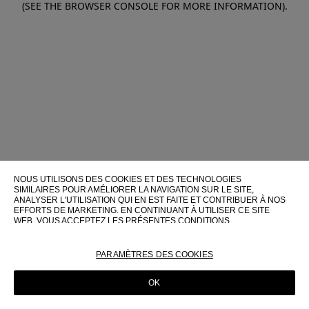
(SEE THE BROWSER CONSOLE FOR MORE INFORMATION)
.
NOUS UTILISONS DES COOKIES ET DES TECHNOLOGIES
SIMILAIRES POUR AMÉLIORER LA NAVIGATION SUR LE SITE,
ANALYSER L'UTILISATION QUI EN EST FAITE ET CONTRIBUER À NOS
EFFORTS DE MARKETING. EN CONTINUANT À UTILISER CE SITE
WEB, VOUS ACCEPTEZ LES PRÉSENTES CONDITIONS
D'UTILISATION.
POUR PLUS D'INFORMATIONS SUR CES TECHNOLOGIES ET LEUR
PARAMÈTRES DES COOKIES
UTILISATION SUR CE SITE WEB, VEUILLEZ CONSULTER NOTRE
POLITIQUE EN MATIÈRE DE COOKIES
OK