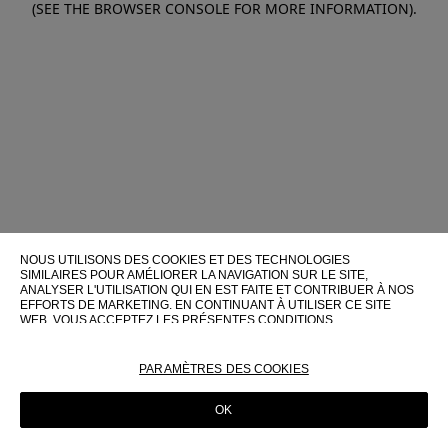
(SEE THE BROWSER CONSOLE FOR MORE INFORMATION)
.
NOUS UTILISONS DES COOKIES ET DES TECHNOLOGIES
SIMILAIRES POUR AMÉLIORER LA NAVIGATION SUR LE SITE,
ANALYSER L'UTILISATION QUI EN EST FAITE ET CONTRIBUER À NOS
EFFORTS DE MARKETING. EN CONTINUANT À UTILISER CE SITE
WEB, VOUS ACCEPTEZ LES PRÉSENTES CONDITIONS
D'UTILISATION.
POUR PLUS D'INFORMATIONS SUR CES TECHNOLOGIES ET LEUR
PARAMÈTRES DES COOKIES
UTILISATION SUR CE SITE WEB, VEUILLEZ CONSULTER NOTRE
POLITIQUE EN MATIÈRE DE COOKIES
OK