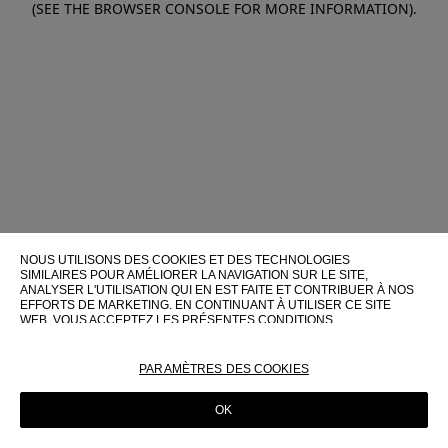
(SEE THE BROWSER CONSOLE FOR MORE INFORMATION)
.
NOUS UTILISONS DES COOKIES ET DES TECHNOLOGIES
SIMILAIRES POUR AMÉLIORER LA NAVIGATION SUR LE SITE,
ANALYSER L'UTILISATION QUI EN EST FAITE ET CONTRIBUER À NOS
EFFORTS DE MARKETING. EN CONTINUANT À UTILISER CE SITE
WEB, VOUS ACCEPTEZ LES PRÉSENTES CONDITIONS
D'UTILISATION.
POUR PLUS D'INFORMATIONS SUR CES TECHNOLOGIES ET LEUR
PARAMÈTRES DES COOKIES
UTILISATION SUR CE SITE WEB, VEUILLEZ CONSULTER NOTRE
POLITIQUE EN MATIÈRE DE COOKIES
OK