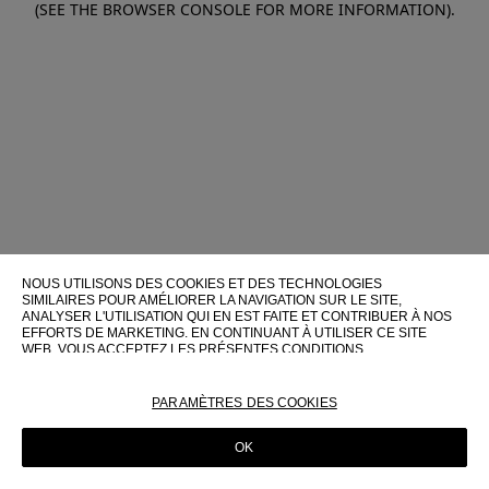
(SEE THE BROWSER CONSOLE FOR MORE INFORMATION)
.
NOUS UTILISONS DES COOKIES ET DES TECHNOLOGIES
SIMILAIRES POUR AMÉLIORER LA NAVIGATION SUR LE SITE,
ANALYSER L'UTILISATION QUI EN EST FAITE ET CONTRIBUER À NOS
EFFORTS DE MARKETING. EN CONTINUANT À UTILISER CE SITE
WEB, VOUS ACCEPTEZ LES PRÉSENTES CONDITIONS
D'UTILISATION.
POUR PLUS D'INFORMATIONS SUR CES TECHNOLOGIES ET LEUR
PARAMÈTRES DES COOKIES
UTILISATION SUR CE SITE WEB, VEUILLEZ CONSULTER NOTRE
POLITIQUE EN MATIÈRE DE COOKIES
OK