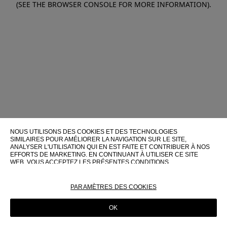
(SEE THE BROWSER CONSOLE FOR MORE INFORMATION)
.
NOUS UTILISONS DES COOKIES ET DES TECHNOLOGIES
SIMILAIRES POUR AMÉLIORER LA NAVIGATION SUR LE SITE,
ANALYSER L'UTILISATION QUI EN EST FAITE ET CONTRIBUER À NOS
EFFORTS DE MARKETING. EN CONTINUANT À UTILISER CE SITE
WEB, VOUS ACCEPTEZ LES PRÉSENTES CONDITIONS
D'UTILISATION.
POUR PLUS D'INFORMATIONS SUR CES TECHNOLOGIES ET LEUR
PARAMÈTRES DES COOKIES
UTILISATION SUR CE SITE WEB, VEUILLEZ CONSULTER NOTRE
POLITIQUE EN MATIÈRE DE COOKIES
OK