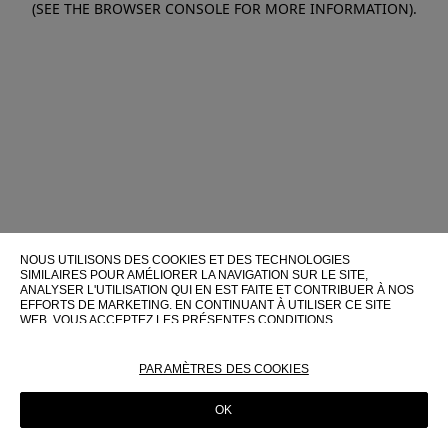
(SEE THE BROWSER CONSOLE FOR MORE INFORMATION)
.
NOUS UTILISONS DES COOKIES ET DES TECHNOLOGIES
SIMILAIRES POUR AMÉLIORER LA NAVIGATION SUR LE SITE,
ANALYSER L'UTILISATION QUI EN EST FAITE ET CONTRIBUER À NOS
EFFORTS DE MARKETING. EN CONTINUANT À UTILISER CE SITE
WEB, VOUS ACCEPTEZ LES PRÉSENTES CONDITIONS
D'UTILISATION.
POUR PLUS D'INFORMATIONS SUR CES TECHNOLOGIES ET LEUR
PARAMÈTRES DES COOKIES
UTILISATION SUR CE SITE WEB, VEUILLEZ CONSULTER NOTRE
POLITIQUE EN MATIÈRE DE COOKIES
OK