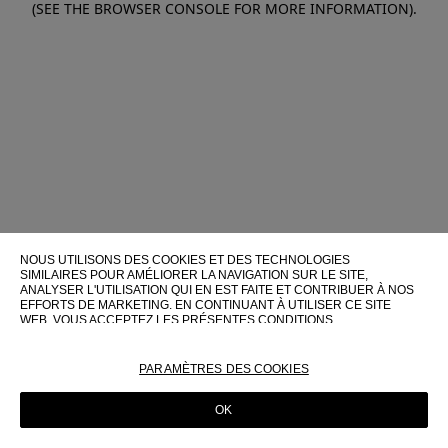
(SEE THE BROWSER CONSOLE FOR MORE INFORMATION)
.
NOUS UTILISONS DES COOKIES ET DES TECHNOLOGIES
SIMILAIRES POUR AMÉLIORER LA NAVIGATION SUR LE SITE,
ANALYSER L'UTILISATION QUI EN EST FAITE ET CONTRIBUER À NOS
EFFORTS DE MARKETING. EN CONTINUANT À UTILISER CE SITE
WEB, VOUS ACCEPTEZ LES PRÉSENTES CONDITIONS
D'UTILISATION.
POUR PLUS D'INFORMATIONS SUR CES TECHNOLOGIES ET LEUR
PARAMÈTRES DES COOKIES
UTILISATION SUR CE SITE WEB, VEUILLEZ CONSULTER NOTRE
POLITIQUE EN MATIÈRE DE COOKIES
OK