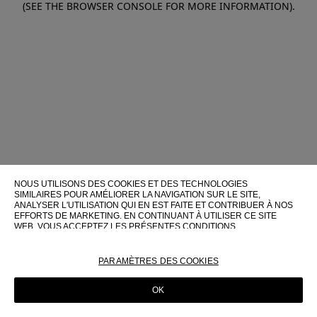
(SEE THE BROWSER CONSOLE FOR MORE INFORMATION)
.
NOUS UTILISONS DES COOKIES ET DES TECHNOLOGIES
SIMILAIRES POUR AMÉLIORER LA NAVIGATION SUR LE SITE,
ANALYSER L'UTILISATION QUI EN EST FAITE ET CONTRIBUER À NOS
EFFORTS DE MARKETING. EN CONTINUANT À UTILISER CE SITE
WEB, VOUS ACCEPTEZ LES PRÉSENTES CONDITIONS
D'UTILISATION.
POUR PLUS D'INFORMATIONS SUR CES TECHNOLOGIES ET LEUR
PARAMÈTRES DES COOKIES
UTILISATION SUR CE SITE WEB, VEUILLEZ CONSULTER NOTRE
POLITIQUE EN MATIÈRE DE COOKIES
OK