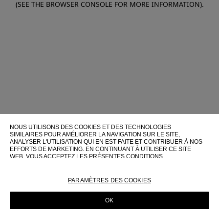
(SEE THE BROWSER CONSOLE FOR MORE INFORMATION)
.
NOUS UTILISONS DES COOKIES ET DES TECHNOLOGIES
SIMILAIRES POUR AMÉLIORER LA NAVIGATION SUR LE SITE,
ANALYSER L'UTILISATION QUI EN EST FAITE ET CONTRIBUER À NOS
EFFORTS DE MARKETING. EN CONTINUANT À UTILISER CE SITE
WEB, VOUS ACCEPTEZ LES PRÉSENTES CONDITIONS
D'UTILISATION.
POUR PLUS D'INFORMATIONS SUR CES TECHNOLOGIES ET LEUR
PARAMÈTRES DES COOKIES
UTILISATION SUR CE SITE WEB, VEUILLEZ CONSULTER NOTRE
POLITIQUE EN MATIÈRE DE COOKIES
OK