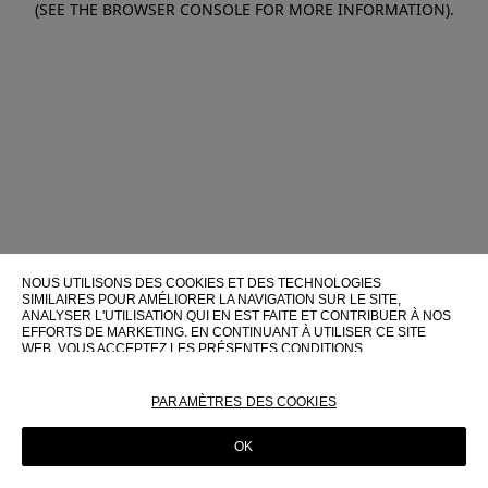
(SEE THE BROWSER CONSOLE FOR MORE INFORMATION)
.
NOUS UTILISONS DES COOKIES ET DES TECHNOLOGIES
SIMILAIRES POUR AMÉLIORER LA NAVIGATION SUR LE SITE,
ANALYSER L'UTILISATION QUI EN EST FAITE ET CONTRIBUER À NOS
EFFORTS DE MARKETING. EN CONTINUANT À UTILISER CE SITE
WEB, VOUS ACCEPTEZ LES PRÉSENTES CONDITIONS
D'UTILISATION.
POUR PLUS D'INFORMATIONS SUR CES TECHNOLOGIES ET LEUR
PARAMÈTRES DES COOKIES
UTILISATION SUR CE SITE WEB, VEUILLEZ CONSULTER NOTRE
POLITIQUE EN MATIÈRE DE COOKIES
OK