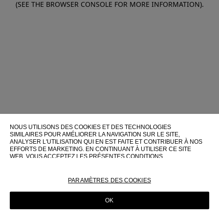
(SEE THE BROWSER CONSOLE FOR MORE INFORMATION)
.
NOUS UTILISONS DES COOKIES ET DES TECHNOLOGIES
SIMILAIRES POUR AMÉLIORER LA NAVIGATION SUR LE SITE,
ANALYSER L'UTILISATION QUI EN EST FAITE ET CONTRIBUER À NOS
EFFORTS DE MARKETING. EN CONTINUANT À UTILISER CE SITE
WEB, VOUS ACCEPTEZ LES PRÉSENTES CONDITIONS
D'UTILISATION.
POUR PLUS D'INFORMATIONS SUR CES TECHNOLOGIES ET LEUR
PARAMÈTRES DES COOKIES
UTILISATION SUR CE SITE WEB, VEUILLEZ CONSULTER NOTRE
POLITIQUE EN MATIÈRE DE COOKIES
OK