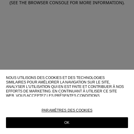
(SEE THE BROWSER CONSOLE FOR MORE INFORMATION)
.
NOUS UTILISONS DES COOKIES ET DES TECHNOLOGIES
SIMILAIRES POUR AMÉLIORER LA NAVIGATION SUR LE SITE,
ANALYSER L'UTILISATION QUI EN EST FAITE ET CONTRIBUER À NOS
EFFORTS DE MARKETING. EN CONTINUANT À UTILISER CE SITE
WEB, VOUS ACCEPTEZ LES PRÉSENTES CONDITIONS
D'UTILISATION.
POUR PLUS D'INFORMATIONS SUR CES TECHNOLOGIES ET LEUR
PARAMÈTRES DES COOKIES
UTILISATION SUR CE SITE WEB, VEUILLEZ CONSULTER NOTRE
POLITIQUE EN MATIÈRE DE COOKIES
OK