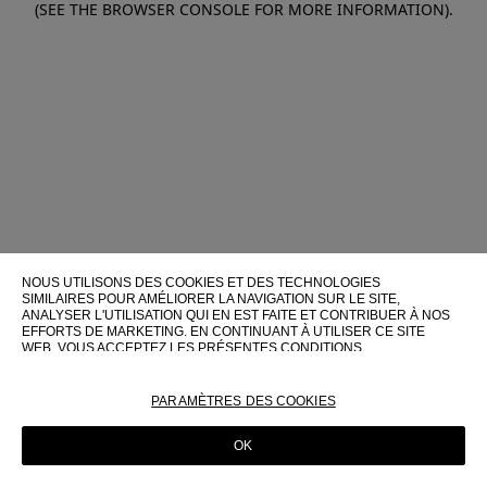
(SEE THE BROWSER CONSOLE FOR MORE INFORMATION)
.
NOUS UTILISONS DES COOKIES ET DES TECHNOLOGIES
SIMILAIRES POUR AMÉLIORER LA NAVIGATION SUR LE SITE,
ANALYSER L'UTILISATION QUI EN EST FAITE ET CONTRIBUER À NOS
EFFORTS DE MARKETING. EN CONTINUANT À UTILISER CE SITE
WEB, VOUS ACCEPTEZ LES PRÉSENTES CONDITIONS
D'UTILISATION.
POUR PLUS D'INFORMATIONS SUR CES TECHNOLOGIES ET LEUR
PARAMÈTRES DES COOKIES
UTILISATION SUR CE SITE WEB, VEUILLEZ CONSULTER NOTRE
POLITIQUE EN MATIÈRE DE COOKIES
OK