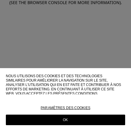
(SEE THE BROWSER CONSOLE FOR MORE INFORMATION)
.
NOUS UTILISONS DES COOKIES ET DES TECHNOLOGIES
SIMILAIRES POUR AMÉLIORER LA NAVIGATION SUR LE SITE,
ANALYSER L'UTILISATION QUI EN EST FAITE ET CONTRIBUER À NOS
EFFORTS DE MARKETING. EN CONTINUANT À UTILISER CE SITE
WEB, VOUS ACCEPTEZ LES PRÉSENTES CONDITIONS
D'UTILISATION.
POUR PLUS D'INFORMATIONS SUR CES TECHNOLOGIES ET LEUR
PARAMÈTRES DES COOKIES
UTILISATION SUR CE SITE WEB, VEUILLEZ CONSULTER NOTRE
POLITIQUE EN MATIÈRE DE COOKIES
OK