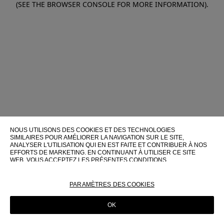
(SEE THE BROWSER CONSOLE FOR MORE INFORMATION)
.
NOUS UTILISONS DES COOKIES ET DES TECHNOLOGIES
SIMILAIRES POUR AMÉLIORER LA NAVIGATION SUR LE SITE,
ANALYSER L'UTILISATION QUI EN EST FAITE ET CONTRIBUER À NOS
EFFORTS DE MARKETING. EN CONTINUANT À UTILISER CE SITE
WEB, VOUS ACCEPTEZ LES PRÉSENTES CONDITIONS
D'UTILISATION.
POUR PLUS D'INFORMATIONS SUR CES TECHNOLOGIES ET LEUR
PARAMÈTRES DES COOKIES
UTILISATION SUR CE SITE WEB, VEUILLEZ CONSULTER NOTRE
POLITIQUE EN MATIÈRE DE COOKIES
OK