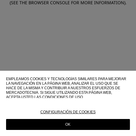
(SEE THE BROWSER CONSOLE FOR MORE INFORMATION)
.
EMPLEAMOS COOKIES Y TECNOLOGÍAS SIMILARES PARA MEJORAR
LA NAVEGACIÓN EN LA PÁGINA WEB, ANALIZAR EL USO QUE SE
HACE DE LA MISMA Y CONTRIBUIR A NUESTROS ESFUERZOS DE
MERCADOTECNIA. SI SIGUE UTILIZANDO ESTA PÁGINA WEB,
ACEPTA USTED LAS CONDICIONES DE USO.
PARA OBTENER MÁS INFORMACIÓN SOBRE ESTAS TECNOLOGÍAS Y
SOBRE SU USO EN ESTA PÁGINA WEB, CONSULTE NUESTRA
CONFIGURACIÓN DE COOKIES
POLÍTICA DE COOKIES
OK