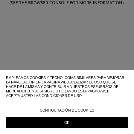
(SEE THE BROWSER CONSOLE FOR MORE INFORMATION)
.
EMPLEAMOS COOKIES Y TECNOLOGÍAS SIMILARES PARA MEJORAR
LA NAVEGACIÓN EN LA PÁGINA WEB, ANALIZAR EL USO QUE SE
HACE DE LA MISMA Y CONTRIBUIR A NUESTROS ESFUERZOS DE
MERCADOTECNIA. SI SIGUE UTILIZANDO ESTA PÁGINA WEB,
ACEPTA USTED LAS CONDICIONES DE USO.
PARA OBTENER MÁS INFORMACIÓN SOBRE ESTAS TECNOLOGÍAS Y
SOBRE SU USO EN ESTA PÁGINA WEB, CONSULTE NUESTRA
CONFIGURACIÓN DE COOKIES
POLÍTICA DE COOKIES
OK