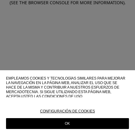
(SEE THE BROWSER CONSOLE FOR MORE INFORMATION)
.
EMPLEAMOS COOKIES Y TECNOLOGÍAS SIMILARES PARA MEJORAR
LA NAVEGACIÓN EN LA PÁGINA WEB, ANALIZAR EL USO QUE SE
HACE DE LA MISMA Y CONTRIBUIR A NUESTROS ESFUERZOS DE
MERCADOTECNIA. SI SIGUE UTILIZANDO ESTA PÁGINA WEB,
ACEPTA USTED LAS CONDICIONES DE USO.
PARA OBTENER MÁS INFORMACIÓN SOBRE ESTAS TECNOLOGÍAS Y
SOBRE SU USO EN ESTA PÁGINA WEB, CONSULTE NUESTRA
CONFIGURACIÓN DE COOKIES
POLÍTICA DE COOKIES
OK