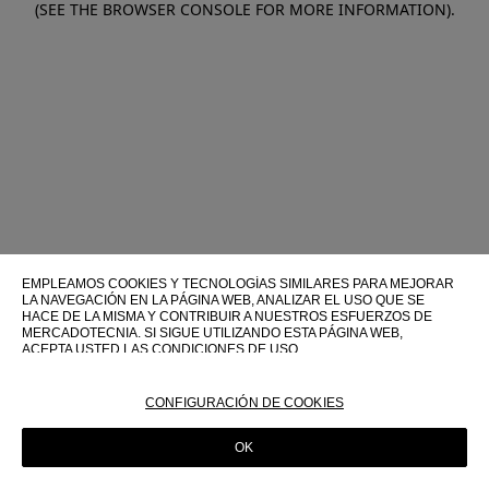
(SEE THE BROWSER CONSOLE FOR MORE INFORMATION)
.
EMPLEAMOS COOKIES Y TECNOLOGÍAS SIMILARES PARA MEJORAR
LA NAVEGACIÓN EN LA PÁGINA WEB, ANALIZAR EL USO QUE SE
HACE DE LA MISMA Y CONTRIBUIR A NUESTROS ESFUERZOS DE
MERCADOTECNIA. SI SIGUE UTILIZANDO ESTA PÁGINA WEB,
ACEPTA USTED LAS CONDICIONES DE USO.
PARA OBTENER MÁS INFORMACIÓN SOBRE ESTAS TECNOLOGÍAS Y
SOBRE SU USO EN ESTA PÁGINA WEB, CONSULTE NUESTRA
CONFIGURACIÓN DE COOKIES
POLÍTICA DE COOKIES
OK