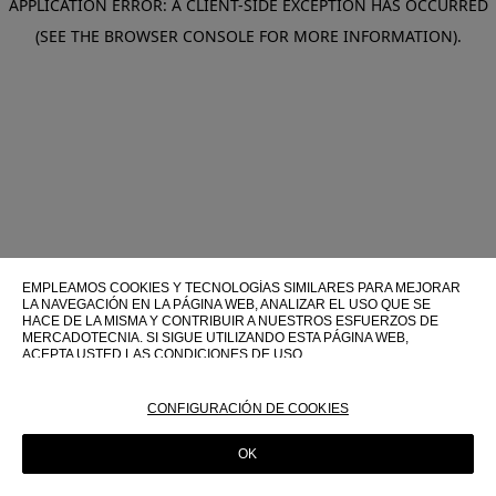
APPLICATION ERROR: A CLIENT-SIDE EXCEPTION HAS OCCURRED
(SEE THE BROWSER CONSOLE FOR MORE INFORMATION)
.
EMPLEAMOS COOKIES Y TECNOLOGÍAS SIMILARES PARA MEJORAR
LA NAVEGACIÓN EN LA PÁGINA WEB, ANALIZAR EL USO QUE SE
HACE DE LA MISMA Y CONTRIBUIR A NUESTROS ESFUERZOS DE
MERCADOTECNIA. SI SIGUE UTILIZANDO ESTA PÁGINA WEB,
ACEPTA USTED LAS CONDICIONES DE USO.
PARA OBTENER MÁS INFORMACIÓN SOBRE ESTAS TECNOLOGÍAS Y
SOBRE SU USO EN ESTA PÁGINA WEB, CONSULTE NUESTRA
CONFIGURACIÓN DE COOKIES
POLÍTICA DE COOKIES
OK