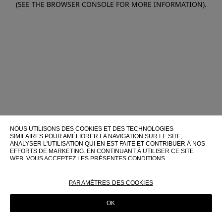
(SEE THE BROWSER CONSOLE FOR MORE INFORMATION)
.
NOUS UTILISONS DES COOKIES ET DES TECHNOLOGIES
SIMILAIRES POUR AMÉLIORER LA NAVIGATION SUR LE SITE,
ANALYSER L'UTILISATION QUI EN EST FAITE ET CONTRIBUER À NOS
EFFORTS DE MARKETING. EN CONTINUANT À UTILISER CE SITE
WEB, VOUS ACCEPTEZ LES PRÉSENTES CONDITIONS
D'UTILISATION.
POUR PLUS D'INFORMATIONS SUR CES TECHNOLOGIES ET LEUR
PARAMÈTRES DES COOKIES
UTILISATION SUR CE SITE WEB, VEUILLEZ CONSULTER NOTRE
POLITIQUE EN MATIÈRE DE COOKIES
OK