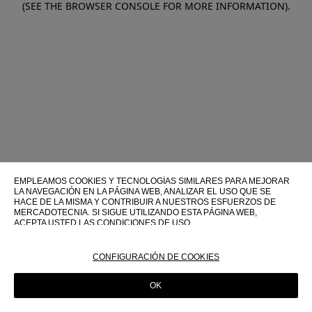
(SEE THE BROWSER CONSOLE FOR MORE INFORMATION)
.
EMPLEAMOS COOKIES Y TECNOLOGÍAS SIMILARES PARA MEJORAR
LA NAVEGACIÓN EN LA PÁGINA WEB, ANALIZAR EL USO QUE SE
HACE DE LA MISMA Y CONTRIBUIR A NUESTROS ESFUERZOS DE
MERCADOTECNIA. SI SIGUE UTILIZANDO ESTA PÁGINA WEB,
ACEPTA USTED LAS CONDICIONES DE USO.
PARA OBTENER MÁS INFORMACIÓN SOBRE ESTAS TECNOLOGÍAS Y
SOBRE SU USO EN ESTA PÁGINA WEB, CONSULTE NUESTRA
CONFIGURACIÓN DE COOKIES
POLÍTICA DE COOKIES
OK