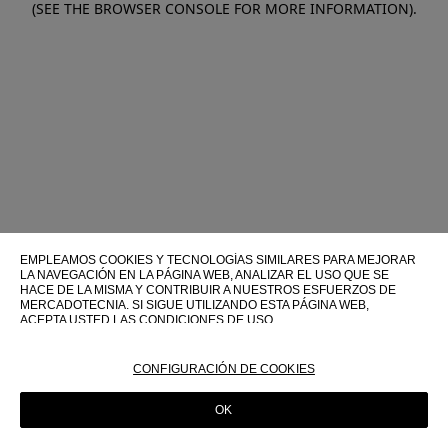
(SEE THE BROWSER CONSOLE FOR MORE INFORMATION)
.
EMPLEAMOS COOKIES Y TECNOLOGÍAS SIMILARES PARA MEJORAR
LA NAVEGACIÓN EN LA PÁGINA WEB, ANALIZAR EL USO QUE SE
HACE DE LA MISMA Y CONTRIBUIR A NUESTROS ESFUERZOS DE
MERCADOTECNIA. SI SIGUE UTILIZANDO ESTA PÁGINA WEB,
ACEPTA USTED LAS CONDICIONES DE USO.
PARA OBTENER MÁS INFORMACIÓN SOBRE ESTAS TECNOLOGÍAS Y
SOBRE SU USO EN ESTA PÁGINA WEB, CONSULTE NUESTRA
CONFIGURACIÓN DE COOKIES
POLÍTICA DE COOKIES
OK