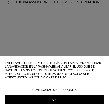
(SEE THE BROWSER CONSOLE FOR MORE INFORMATION)
.
EMPLEAMOS COOKIES Y TECNOLOGÍAS SIMILARES PARA MEJORAR
LA NAVEGACIÓN EN LA PÁGINA WEB, ANALIZAR EL USO QUE SE
HACE DE LA MISMA Y CONTRIBUIR A NUESTROS ESFUERZOS DE
MERCADOTECNIA. SI SIGUE UTILIZANDO ESTA PÁGINA WEB,
ACEPTA USTED LAS CONDICIONES DE USO.
PARA OBTENER MÁS INFORMACIÓN SOBRE ESTAS TECNOLOGÍAS Y
SOBRE SU USO EN ESTA PÁGINA WEB, CONSULTE NUESTRA
CONFIGURACIÓN DE COOKIES
POLÍTICA DE COOKIES
OK