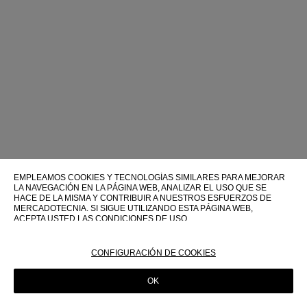
EMPLEAMOS COOKIES Y TECNOLOGÍAS SIMILARES PARA MEJORAR
LA NAVEGACIÓN EN LA PÁGINA WEB, ANALIZAR EL USO QUE SE
HACE DE LA MISMA Y CONTRIBUIR A NUESTROS ESFUERZOS DE
MERCADOTECNIA. SI SIGUE UTILIZANDO ESTA PÁGINA WEB,
ACEPTA USTED LAS CONDICIONES DE USO.
PARA OBTENER MÁS INFORMACIÓN SOBRE ESTAS TECNOLOGÍAS Y
SOBRE SU USO EN ESTA PÁGINA WEB, CONSULTE NUESTRA
CONFIGURACIÓN DE COOKIES
POLÍTICA DE COOKIES
OK