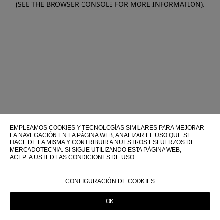
(SEE THE BROWSER CONSOLE FOR MORE INFORMATION)
.
EMPLEAMOS COOKIES Y TECNOLOGÍAS SIMILARES PARA MEJORAR
LA NAVEGACIÓN EN LA PÁGINA WEB, ANALIZAR EL USO QUE SE
HACE DE LA MISMA Y CONTRIBUIR A NUESTROS ESFUERZOS DE
MERCADOTECNIA. SI SIGUE UTILIZANDO ESTA PÁGINA WEB,
ACEPTA USTED LAS CONDICIONES DE USO.
PARA OBTENER MÁS INFORMACIÓN SOBRE ESTAS TECNOLOGÍAS Y
SOBRE SU USO EN ESTA PÁGINA WEB, CONSULTE NUESTRA
CONFIGURACIÓN DE COOKIES
POLÍTICA DE COOKIES
OK