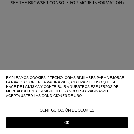
(SEE THE BROWSER CONSOLE FOR MORE INFORMATION)
.
EMPLEAMOS COOKIES Y TECNOLOGÍAS SIMILARES PARA MEJORAR
LA NAVEGACIÓN EN LA PÁGINA WEB, ANALIZAR EL USO QUE SE
HACE DE LA MISMA Y CONTRIBUIR A NUESTROS ESFUERZOS DE
MERCADOTECNIA. SI SIGUE UTILIZANDO ESTA PÁGINA WEB,
ACEPTA USTED LAS CONDICIONES DE USO.
PARA OBTENER MÁS INFORMACIÓN SOBRE ESTAS TECNOLOGÍAS Y
SOBRE SU USO EN ESTA PÁGINA WEB, CONSULTE NUESTRA
CONFIGURACIÓN DE COOKIES
POLÍTICA DE COOKIES
OK