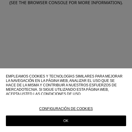
(SEE THE BROWSER CONSOLE FOR MORE INFORMATION)
.
EMPLEAMOS COOKIES Y TECNOLOGÍAS SIMILARES PARA MEJORAR
LA NAVEGACIÓN EN LA PÁGINA WEB, ANALIZAR EL USO QUE SE
HACE DE LA MISMA Y CONTRIBUIR A NUESTROS ESFUERZOS DE
MERCADOTECNIA. SI SIGUE UTILIZANDO ESTA PÁGINA WEB,
ACEPTA USTED LAS CONDICIONES DE USO.
PARA OBTENER MÁS INFORMACIÓN SOBRE ESTAS TECNOLOGÍAS Y
SOBRE SU USO EN ESTA PÁGINA WEB, CONSULTE NUESTRA
CONFIGURACIÓN DE COOKIES
POLÍTICA DE COOKIES
OK