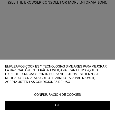
(SEE THE BROWSER CONSOLE FOR MORE INFORMATION)
.
EMPLEAMOS COOKIES Y TECNOLOGÍAS SIMILARES PARA MEJORAR
LA NAVEGACIÓN EN LA PÁGINA WEB, ANALIZAR EL USO QUE SE
HACE DE LA MISMA Y CONTRIBUIR A NUESTROS ESFUERZOS DE
MERCADOTECNIA. SI SIGUE UTILIZANDO ESTA PÁGINA WEB,
ACEPTA USTED LAS CONDICIONES DE USO.
PARA OBTENER MÁS INFORMACIÓN SOBRE ESTAS TECNOLOGÍAS Y
SOBRE SU USO EN ESTA PÁGINA WEB, CONSULTE NUESTRA
CONFIGURACIÓN DE COOKIES
POLÍTICA DE COOKIES
OK