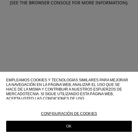
(SEE THE BROWSER CONSOLE FOR MORE INFORMATION)
.
EMPLEAMOS COOKIES Y TECNOLOGÍAS SIMILARES PARA MEJORAR
LA NAVEGACIÓN EN LA PÁGINA WEB, ANALIZAR EL USO QUE SE
HACE DE LA MISMA Y CONTRIBUIR A NUESTROS ESFUERZOS DE
MERCADOTECNIA. SI SIGUE UTILIZANDO ESTA PÁGINA WEB,
ACEPTA USTED LAS CONDICIONES DE USO.
PARA OBTENER MÁS INFORMACIÓN SOBRE ESTAS TECNOLOGÍAS Y
SOBRE SU USO EN ESTA PÁGINA WEB, CONSULTE NUESTRA
CONFIGURACIÓN DE COOKIES
POLÍTICA DE COOKIES
OK