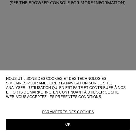
(SEE THE BROWSER CONSOLE FOR MORE INFORMATION)
.
NOUS UTILISONS DES COOKIES ET DES TECHNOLOGIES
SIMILAIRES POUR AMÉLIORER LA NAVIGATION SUR LE SITE,
ANALYSER L'UTILISATION QUI EN EST FAITE ET CONTRIBUER À NOS
EFFORTS DE MARKETING. EN CONTINUANT À UTILISER CE SITE
WEB, VOUS ACCEPTEZ LES PRÉSENTES CONDITIONS
D'UTILISATION.
POUR PLUS D'INFORMATIONS SUR CES TECHNOLOGIES ET LEUR
PARAMÈTRES DES COOKIES
UTILISATION SUR CE SITE WEB, VEUILLEZ CONSULTER NOTRE
POLITIQUE EN MATIÈRE DE COOKIES
OK