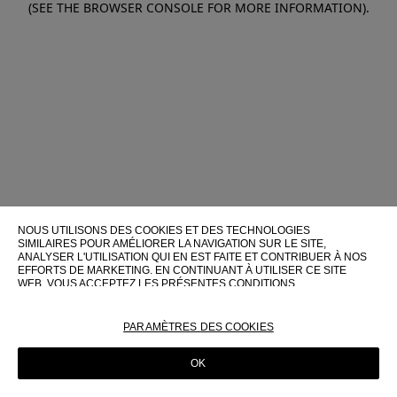
(SEE THE BROWSER CONSOLE FOR MORE INFORMATION)
.
NOUS UTILISONS DES COOKIES ET DES TECHNOLOGIES
SIMILAIRES POUR AMÉLIORER LA NAVIGATION SUR LE SITE,
ANALYSER L'UTILISATION QUI EN EST FAITE ET CONTRIBUER À NOS
EFFORTS DE MARKETING. EN CONTINUANT À UTILISER CE SITE
WEB, VOUS ACCEPTEZ LES PRÉSENTES CONDITIONS
D'UTILISATION.
POUR PLUS D'INFORMATIONS SUR CES TECHNOLOGIES ET LEUR
PARAMÈTRES DES COOKIES
UTILISATION SUR CE SITE WEB, VEUILLEZ CONSULTER NOTRE
POLITIQUE EN MATIÈRE DE COOKIES
OK