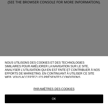
(SEE THE BROWSER CONSOLE FOR MORE INFORMATION)
.
NOUS UTILISONS DES COOKIES ET DES TECHNOLOGIES
SIMILAIRES POUR AMÉLIORER LA NAVIGATION SUR LE SITE,
ANALYSER L'UTILISATION QUI EN EST FAITE ET CONTRIBUER À NOS
EFFORTS DE MARKETING. EN CONTINUANT À UTILISER CE SITE
WEB, VOUS ACCEPTEZ LES PRÉSENTES CONDITIONS
D'UTILISATION.
POUR PLUS D'INFORMATIONS SUR CES TECHNOLOGIES ET LEUR
PARAMÈTRES DES COOKIES
UTILISATION SUR CE SITE WEB, VEUILLEZ CONSULTER NOTRE
POLITIQUE EN MATIÈRE DE COOKIES
OK