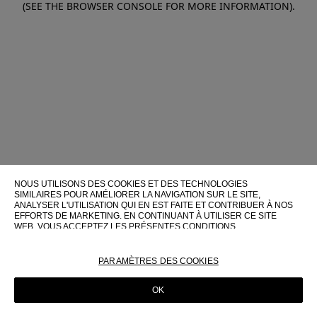
(SEE THE BROWSER CONSOLE FOR MORE INFORMATION)
.
NOUS UTILISONS DES COOKIES ET DES TECHNOLOGIES
SIMILAIRES POUR AMÉLIORER LA NAVIGATION SUR LE SITE,
ANALYSER L'UTILISATION QUI EN EST FAITE ET CONTRIBUER À NOS
EFFORTS DE MARKETING. EN CONTINUANT À UTILISER CE SITE
WEB, VOUS ACCEPTEZ LES PRÉSENTES CONDITIONS
D'UTILISATION.
POUR PLUS D'INFORMATIONS SUR CES TECHNOLOGIES ET LEUR
PARAMÈTRES DES COOKIES
UTILISATION SUR CE SITE WEB, VEUILLEZ CONSULTER NOTRE
POLITIQUE EN MATIÈRE DE COOKIES
OK