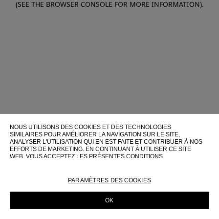
(SEE THE BROWSER CONSOLE FOR MORE INFORMATION)
.
NOUS UTILISONS DES COOKIES ET DES TECHNOLOGIES
SIMILAIRES POUR AMÉLIORER LA NAVIGATION SUR LE SITE,
ANALYSER L'UTILISATION QUI EN EST FAITE ET CONTRIBUER À NOS
EFFORTS DE MARKETING. EN CONTINUANT À UTILISER CE SITE
WEB, VOUS ACCEPTEZ LES PRÉSENTES CONDITIONS
D'UTILISATION.
POUR PLUS D'INFORMATIONS SUR CES TECHNOLOGIES ET LEUR
PARAMÈTRES DES COOKIES
UTILISATION SUR CE SITE WEB, VEUILLEZ CONSULTER NOTRE
POLITIQUE EN MATIÈRE DE COOKIES
OK