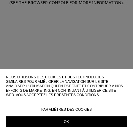
(SEE THE BROWSER CONSOLE FOR MORE INFORMATION)
.
NOUS UTILISONS DES COOKIES ET DES TECHNOLOGIES
SIMILAIRES POUR AMÉLIORER LA NAVIGATION SUR LE SITE,
ANALYSER L'UTILISATION QUI EN EST FAITE ET CONTRIBUER À NOS
EFFORTS DE MARKETING. EN CONTINUANT À UTILISER CE SITE
WEB, VOUS ACCEPTEZ LES PRÉSENTES CONDITIONS
D'UTILISATION.
POUR PLUS D'INFORMATIONS SUR CES TECHNOLOGIES ET LEUR
PARAMÈTRES DES COOKIES
UTILISATION SUR CE SITE WEB, VEUILLEZ CONSULTER NOTRE
POLITIQUE EN MATIÈRE DE COOKIES
OK