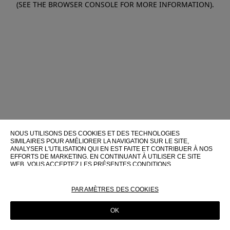
(SEE THE BROWSER CONSOLE FOR MORE INFORMATION)
.
NOUS UTILISONS DES COOKIES ET DES TECHNOLOGIES
SIMILAIRES POUR AMÉLIORER LA NAVIGATION SUR LE SITE,
ANALYSER L'UTILISATION QUI EN EST FAITE ET CONTRIBUER À NOS
EFFORTS DE MARKETING. EN CONTINUANT À UTILISER CE SITE
WEB, VOUS ACCEPTEZ LES PRÉSENTES CONDITIONS
D'UTILISATION.
POUR PLUS D'INFORMATIONS SUR CES TECHNOLOGIES ET LEUR
PARAMÈTRES DES COOKIES
UTILISATION SUR CE SITE WEB, VEUILLEZ CONSULTER NOTRE
POLITIQUE EN MATIÈRE DE COOKIES
OK