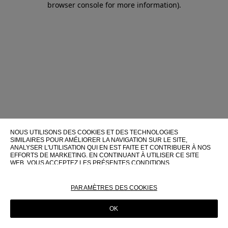
browser console for more information)
.
NOUS UTILISONS DES COOKIES ET DES TECHNOLOGIES
SIMILAIRES POUR AMÉLIORER LA NAVIGATION SUR LE SITE,
ANALYSER L'UTILISATION QUI EN EST FAITE ET CONTRIBUER À NOS
EFFORTS DE MARKETING. EN CONTINUANT À UTILISER CE SITE
WEB, VOUS ACCEPTEZ LES PRÉSENTES CONDITIONS
D'UTILISATION.
POUR PLUS D'INFORMATIONS SUR CES TECHNOLOGIES ET LEUR
PARAMÈTRES DES COOKIES
UTILISATION SUR CE SITE WEB, VEUILLEZ CONSULTER NOTRE
POLITIQUE EN MATIÈRE DE COOKIES
OK