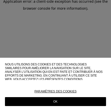
Application error: a client-side exception has occurred (see the
browser console for more information)
.
NOUS UTILISONS DES COOKIES ET DES TECHNOLOGIES
SIMILAIRES POUR AMÉLIORER LA NAVIGATION SUR LE SITE,
ANALYSER L'UTILISATION QUI EN EST FAITE ET CONTRIBUER À NOS
EFFORTS DE MARKETING. EN CONTINUANT À UTILISER CE SITE
WEB, VOUS ACCEPTEZ LES PRÉSENTES CONDITIONS
D'UTILISATION.
POUR PLUS D'INFORMATIONS SUR CES TECHNOLOGIES ET LEUR
PARAMÈTRES DES COOKIES
UTILISATION SUR CE SITE WEB, VEUILLEZ CONSULTER NOTRE
POLITIQUE EN MATIÈRE DE COOKIES
OK