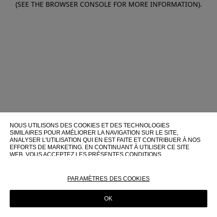
(SEE THE BROWSER CONSOLE FOR MORE INFORMATION)
.
NOUS UTILISONS DES COOKIES ET DES TECHNOLOGIES
SIMILAIRES POUR AMÉLIORER LA NAVIGATION SUR LE SITE,
ANALYSER L'UTILISATION QUI EN EST FAITE ET CONTRIBUER À NOS
EFFORTS DE MARKETING. EN CONTINUANT À UTILISER CE SITE
WEB, VOUS ACCEPTEZ LES PRÉSENTES CONDITIONS
D'UTILISATION.
POUR PLUS D'INFORMATIONS SUR CES TECHNOLOGIES ET LEUR
PARAMÈTRES DES COOKIES
UTILISATION SUR CE SITE WEB, VEUILLEZ CONSULTER NOTRE
POLITIQUE EN MATIÈRE DE COOKIES
OK