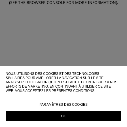
(SEE THE BROWSER CONSOLE FOR MORE INFORMATION)
.
NOUS UTILISONS DES COOKIES ET DES TECHNOLOGIES
SIMILAIRES POUR AMÉLIORER LA NAVIGATION SUR LE SITE,
ANALYSER L'UTILISATION QUI EN EST FAITE ET CONTRIBUER À NOS
EFFORTS DE MARKETING. EN CONTINUANT À UTILISER CE SITE
WEB, VOUS ACCEPTEZ LES PRÉSENTES CONDITIONS
D'UTILISATION.
POUR PLUS D'INFORMATIONS SUR CES TECHNOLOGIES ET LEUR
PARAMÈTRES DES COOKIES
UTILISATION SUR CE SITE WEB, VEUILLEZ CONSULTER NOTRE
POLITIQUE EN MATIÈRE DE COOKIES
OK