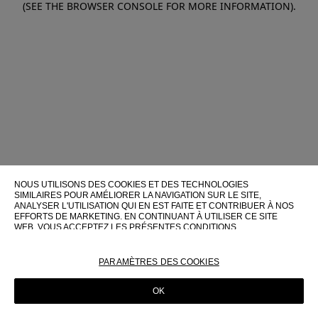
(SEE THE BROWSER CONSOLE FOR MORE INFORMATION)
.
NOUS UTILISONS DES COOKIES ET DES TECHNOLOGIES
SIMILAIRES POUR AMÉLIORER LA NAVIGATION SUR LE SITE,
ANALYSER L'UTILISATION QUI EN EST FAITE ET CONTRIBUER À NOS
EFFORTS DE MARKETING. EN CONTINUANT À UTILISER CE SITE
WEB, VOUS ACCEPTEZ LES PRÉSENTES CONDITIONS
D'UTILISATION.
POUR PLUS D'INFORMATIONS SUR CES TECHNOLOGIES ET LEUR
PARAMÈTRES DES COOKIES
UTILISATION SUR CE SITE WEB, VEUILLEZ CONSULTER NOTRE
POLITIQUE EN MATIÈRE DE COOKIES
OK