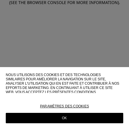
(SEE THE BROWSER CONSOLE FOR MORE INFORMATION)
.
NOUS UTILISONS DES COOKIES ET DES TECHNOLOGIES
SIMILAIRES POUR AMÉLIORER LA NAVIGATION SUR LE SITE,
ANALYSER L'UTILISATION QUI EN EST FAITE ET CONTRIBUER À NOS
EFFORTS DE MARKETING. EN CONTINUANT À UTILISER CE SITE
WEB, VOUS ACCEPTEZ LES PRÉSENTES CONDITIONS
D'UTILISATION.
POUR PLUS D'INFORMATIONS SUR CES TECHNOLOGIES ET LEUR
PARAMÈTRES DES COOKIES
UTILISATION SUR CE SITE WEB, VEUILLEZ CONSULTER NOTRE
POLITIQUE EN MATIÈRE DE COOKIES
OK