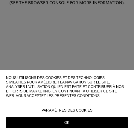
(SEE THE BROWSER CONSOLE FOR MORE INFORMATION)
.
NOUS UTILISONS DES COOKIES ET DES TECHNOLOGIES
SIMILAIRES POUR AMÉLIORER LA NAVIGATION SUR LE SITE,
ANALYSER L'UTILISATION QUI EN EST FAITE ET CONTRIBUER À NOS
EFFORTS DE MARKETING. EN CONTINUANT À UTILISER CE SITE
WEB, VOUS ACCEPTEZ LES PRÉSENTES CONDITIONS
D'UTILISATION.
POUR PLUS D'INFORMATIONS SUR CES TECHNOLOGIES ET LEUR
PARAMÈTRES DES COOKIES
UTILISATION SUR CE SITE WEB, VEUILLEZ CONSULTER NOTRE
POLITIQUE EN MATIÈRE DE COOKIES
OK