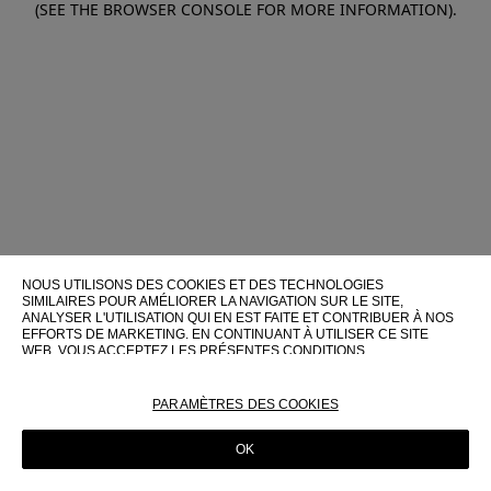
(SEE THE BROWSER CONSOLE FOR MORE INFORMATION)
.
NOUS UTILISONS DES COOKIES ET DES TECHNOLOGIES
SIMILAIRES POUR AMÉLIORER LA NAVIGATION SUR LE SITE,
ANALYSER L'UTILISATION QUI EN EST FAITE ET CONTRIBUER À NOS
EFFORTS DE MARKETING. EN CONTINUANT À UTILISER CE SITE
WEB, VOUS ACCEPTEZ LES PRÉSENTES CONDITIONS
D'UTILISATION.
POUR PLUS D'INFORMATIONS SUR CES TECHNOLOGIES ET LEUR
PARAMÈTRES DES COOKIES
UTILISATION SUR CE SITE WEB, VEUILLEZ CONSULTER NOTRE
POLITIQUE EN MATIÈRE DE COOKIES
OK