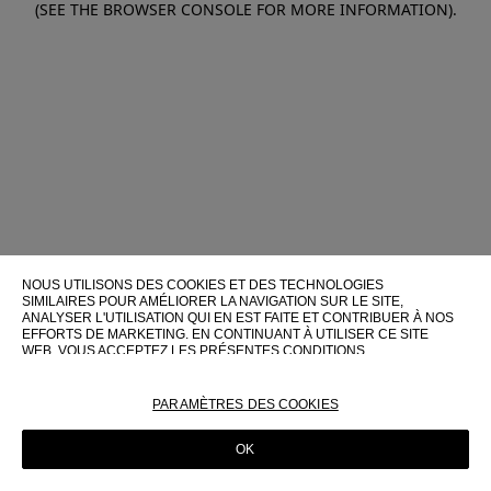
(SEE THE BROWSER CONSOLE FOR MORE INFORMATION)
.
NOUS UTILISONS DES COOKIES ET DES TECHNOLOGIES
SIMILAIRES POUR AMÉLIORER LA NAVIGATION SUR LE SITE,
ANALYSER L'UTILISATION QUI EN EST FAITE ET CONTRIBUER À NOS
EFFORTS DE MARKETING. EN CONTINUANT À UTILISER CE SITE
WEB, VOUS ACCEPTEZ LES PRÉSENTES CONDITIONS
D'UTILISATION.
POUR PLUS D'INFORMATIONS SUR CES TECHNOLOGIES ET LEUR
PARAMÈTRES DES COOKIES
UTILISATION SUR CE SITE WEB, VEUILLEZ CONSULTER NOTRE
POLITIQUE EN MATIÈRE DE COOKIES
OK